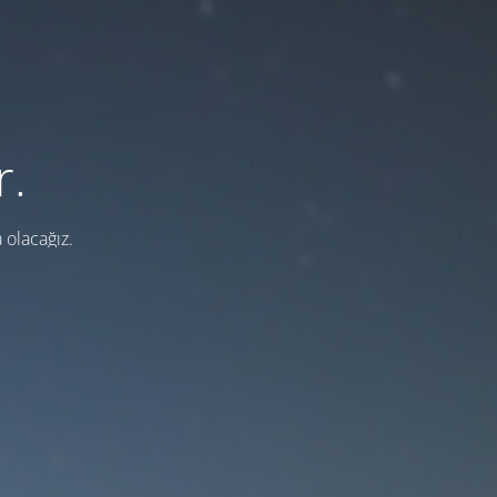
r.
 olacağız.